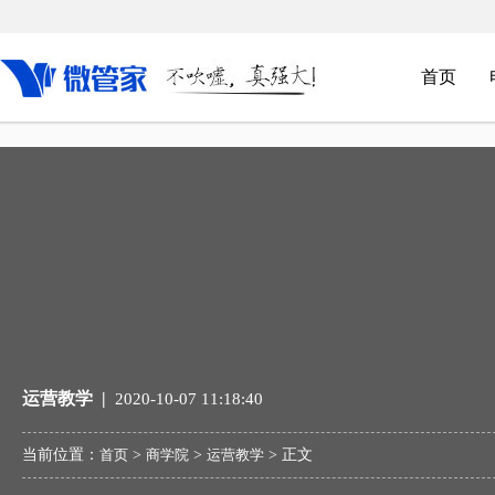
首页
微云店系统
行业解决方案
O2O多门店
营销系统
服饰行业解决方案
LBS精准定位
数十种营销新玩法，让消费变成一
融合线上线下实现人、货、场数据的互通，以更精细的触
LBS精准定位，更
种“游戏”，变得有趣也更有效果。
达、管理、转化用户，向用户提供跨渠道的无缝体验。
店，让顾客就近消费
多门O2O新模式
箱包解决方案
O2O全新商业
解决线上网店+传统线下门店一体化运
线上线下会员打通、用户画像分析、品牌线上传播，打通
传统的实体店铺+互
营的所有问题。
获客、转化、留存、复购等不同诉求的服务数据。
多渠道经营发展。
运营教学 |
2020-10-07 11:18:40
全民分销
商超新零售解决方案
多场景应用
当前位置：
首页
>
商学院
>
运营教学
> 正文
全民分销模式，客户推客户，客户即
围绕超市售前、售中、售后环节，提供全流程智慧解决方
实现线下扫码核销，
分销，快速打造超强分销团队。
案，帮助超市与顾客建立全方位链接。
线上会员管理等多种