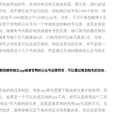
寻找相类似的号，并询问有没有互推的意愿。要注意，我们必须
找，但不要往低于自己的找：假如我们的号有1000个粉丝，推
丝低于1000阅读少于200的公众号。另外，千万不要忽略两个互
运营干货类的公众号与一个专做旅游攻略的号互推，这完全就是
别，做服务号的最好就找做服务号的互推，做订阅号的最好就找
服务号每个月只能推送4次，订阅号则可以每天推送1次。当然，
阅号之间也是可以达成互推的。我在这里说的互推，并不是指一
单纯推荐这十几个号的消息，而是通过互相转载推送公众号的文
对那些拥有独立app或者官网的公众号运营而言，可以通过策划相关的活动，
体的情况来制定。很多app事先需要下载或者注册才能使用，而
。如果是一个可以生成活动的app工具，就可以直接用这个工具
机会”作为规则放出来，这就是最简单的利用app引流的方式。当
的也快，最终能够沉淀下来的肯定没有想象的多。但总还是有留