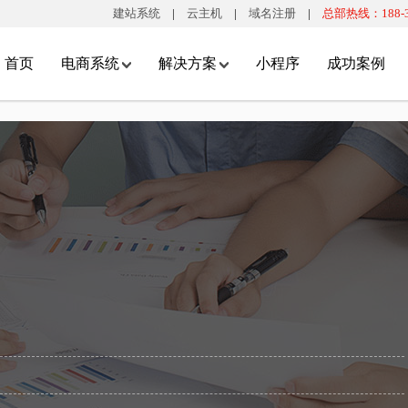
建站系统
|
云主机
|
域名注册
|
总部热线：188-32
首页
电商系统
解决方案
小程序
成功案例
O多门店系统
整体解决方案
小程序商城系统
S精准定位
全渠道新零售解决方案
"APP商城"
精准定位，更精确的查找附近门
助力传统零售企业打通线上线下渠道，实现网店和门店一
即用即走免安装的“APP商城”
顾客就近消费。
体化运营的解决方案。
O全新商业模式
自营+多供应商解决方案
大流量入口
实体店铺+互联网店铺，全方位
实现线上平台和第三方多商户销售并存的经营模式，形成
微信端开放了越来越多的大流
经营发展。
多元化发展方向。
口，引流更简单。
景应用
O2O多门店解决方案
轻松裂变推广
下扫码核销，线下移动收银，
将线下经营和互联网电子商务结合，为传统行业开辟新渠
通过“商户对客户”和“客户对客
员管理等多种功能。
道，构建线上线下闭合生态圈。
式，快速裂变推广。