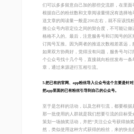
们可以多多留意自己加的那些交流群，在里面
根据自己的粉丝数和文章阅读量情况有选择地寻
送文章的阅读量一般是200左右，就不应该找粉
推公众号内容定位之间的契合度，不可能让做
格格不入的。最后，注意服务号和订阅号的区
订阅号互推。因为两者的推送次数相差甚远，
如果双方协商好，觉得没有问题，服务号与订
个公众号找十几个号，直接就向粉丝发布一条
章，通过来源进行互相引流。
5.把已有的官网、app粉丝导入公众号这个主要是针
把app里面的已有粉丝引导到自己的公众号。
至于是怎样的活动，以及怎样引流，都要根据具
那一批使用的人群就是我们想要引流的目标受众
策划一场抽奖活动，并把“关注公众号获得抽奖
然，类似使用这种方式获得的粉丝，来的快去