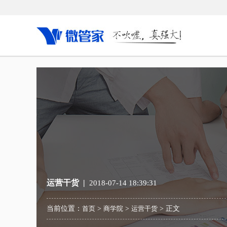
微云店系统
行业解决方案
O2
营销系统
服饰行业解决方案
LB
数十种营销新玩法，让消费变成一
融合线上线下实现人、货、场数据的互通，以更精细的触
LBS
种“游戏”，变得有趣也更有效果。
达、管理、转化用户，向用户提供跨渠道的无缝体验。
店，让
多门O2O新模式
箱包解决方案
O2
解决线上网店+传统线下门店一体化运
线上线下会员打通、用户画像分析、品牌线上传播，打通
传统的
营的所有问题。
获客、转化、留存、复购等不同诉求的服务数据。
多渠道
运营干货 |
2018-07-14 18:39:31
全民分销
商超新零售解决方案
多场
当前位置：
首页
>
商学院
>
运营干货
> 正文
全民分销模式，客户推客户，客户即
围绕超市售前、售中、售后环节，提供全流程智慧解决方
实现线
分销，快速打造超强分销团队。
案，帮助超市与顾客建立全方位链接。
线上会