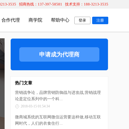
13-3535
招商热线：137-397-58581
技术支持：188-3213-3535
合作代理
商学院
帮助中心
登录
注册
重点系统推荐
微信分销系统
申请成为代理商
微云店系统
全民分销
。
营销系统+分销系统+小程序商城+O2O多门店系统。
全民分销，让客户帮助推广客户，让
更多分销商帮您卖货。
热门文章
微餐厅系统
合理利润分配机制
营销战争论，品牌营销防御战与进攻战,营销战理
量入
打造会营销的智慧餐饮管理系统。
合理的利润分配机制，有利于更有效
论是定位系列中的一个科...
的管理分销团队。
2018-03-15 01:54:34
微云店行业版
新颖的分销模式
微商城系统的互联网微信运营要这样做,移动互联
户”的方
8年软件开发经验，根据您的需求定制开发。
新颖的分销模式，帮助企业打造超强
网时代，人们的衣食住行...
的分销团队。