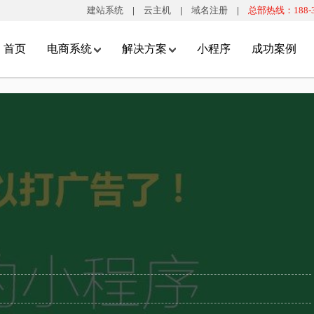
建站系统
|
云主机
|
域名注册
|
总部热线：188-32
首页
电商系统
解决方案
小程序
成功案例
O多门店系统
整体解决方案
小程序商城系统
S精准定位
全渠道新零售解决方案
"APP商城"
精准定位，更精确的查找附近门
助力传统零售企业打通线上线下渠道，实现网店和门店一
即用即走免安装的“APP商城”
顾客就近消费。
体化运营的解决方案。
O全新商业模式
自营+多供应商解决方案
大流量入口
实体店铺+互联网店铺，全方位
实现线上平台和第三方多商户销售并存的经营模式，形成
微信端开放了越来越多的大流
经营发展。
多元化发展方向。
口，引流更简单。
景应用
O2O多门店解决方案
轻松裂变推广
下扫码核销，线下移动收银，
将线下经营和互联网电子商务结合，为传统行业开辟新渠
通过“商户对客户”和“客户对客
员管理等多种功能。
道，构建线上线下闭合生态圈。
式，快速裂变推广。