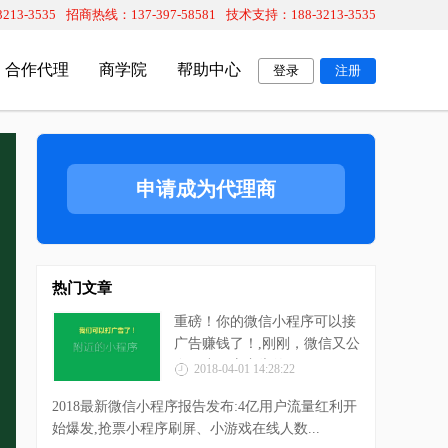
13-3535
招商热线：137-397-58581
技术支持：188-3213-3535
合作代理
商学院
帮助中心
登录
注册
重点系统推荐
微信分销系统
申请成为代理商
微云店系统
全民分销
。
营销系统+分销系统+小程序商城+O2O多门店系统。
全民分销，让客户帮助推广客户，让
更多分销商帮您卖货。
热门文章
微餐厅系统
合理利润分配机制
重磅！你的微信小程序可以接
量入
打造会营销的智慧餐饮管理系统。
合理的利润分配机制，有利于更有效
广告赚钱了！,刚刚，微信又公
的管理分销团队。
布了小程序广告的...
2018-04-01 14:28:22
微云店行业版
新颖的分销模式
2018最新微信小程序报告发布:4亿用户流量红利开
户”的方
8年软件开发经验，根据您的需求定制开发。
新颖的分销模式，帮助企业打造超强
始爆发,抢票小程序刷屏、小游戏在线人数...
的分销团队。