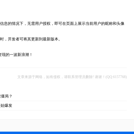
户信息的情况下，无需用户授权，即可在页面上展示当前用户的昵称和头像
验时，开发者可将其更新到最新版本。
变现的一波新浪潮！
文章来源于网络，如有侵权，请联系管理员删除! 谢谢！(QQ:6157768)
营僵局？
开始爆发