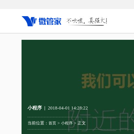
微云店系统
行业解决方案
O2
营销系统
服饰行业解决方案
LB
数十种营销新玩法，让消费变成一
融合线上线下实现人、货、场数据的互通，以更精细的触
LBS
种“游戏”，变得有趣也更有效果。
达、管理、转化用户，向用户提供跨渠道的无缝体验。
店，让
多门O2O新模式
箱包解决方案
O2
解决线上网店+传统线下门店一体化运
线上线下会员打通、用户画像分析、品牌线上传播，打通
传统的
营的所有问题。
获客、转化、留存、复购等不同诉求的服务数据。
多渠道
小程序 |
2018-04-01 14:28:22
全民分销
商超新零售解决方案
多场
当前位置：
首页
>
小程序
> 正文
全民分销模式，客户推客户，客户即
围绕超市售前、售中、售后环节，提供全流程智慧解决方
实现线
分销，快速打造超强分销团队。
案，帮助超市与顾客建立全方位链接。
线上会